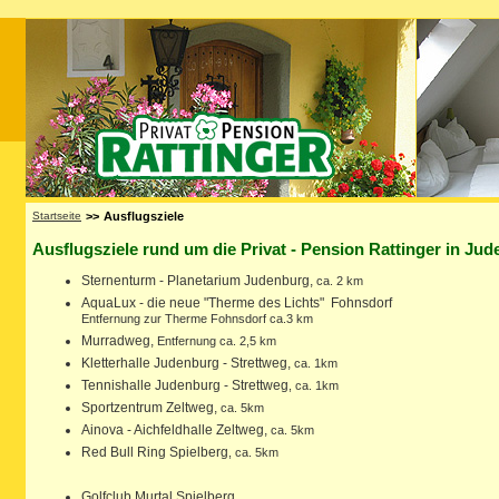
Startseite
>>
Ausflugsziele
Ausflugsziele rund um die Privat - Pension Rattinger in Ju
Sternenturm - Planetarium Judenburg,
ca. 2 km
AquaLux - die neue "Therme des Lichts" Fohnsdorf
Entfernung zur Therme Fohnsdorf ca.3 km
Murradweg,
Entfernung ca. 2,5 km
Kletterhalle Judenburg - Strettweg,
ca. 1km
Tennishalle Judenburg - Strettweg
, ca. 1km
Sportzentrum Zeltweg,
ca. 5km
Ainova - Aichfeldhalle Zeltweg,
ca. 5km
Red Bull Ring Spielberg
, ca. 5km
Golfclub Murtal Spielberg