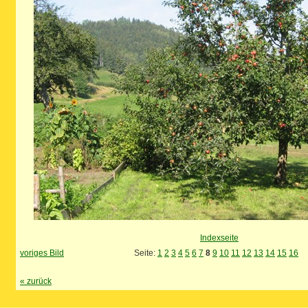
Indexseite
voriges Bild
Seite:
1
2
3
4
5
6
7
8
9
10
11
12
13
14
15
16
«
zurück