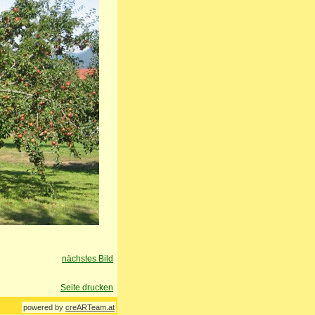
nächstes Bild
Seite drucken
powered by
creARTeam.at