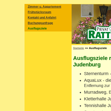
Zimmer u. Appartement
Frühstücksraum
Kontakt und Anfahrt
Buchungsanfrage
Ausflugsziele
Startseite
>>
Ausflugsziele
Ausflugsziele 
Judenburg
Sternenturm 
AquaLux - di
Entfernung zur
Murradweg,
E
Kletterhalle 
Tennishalle J