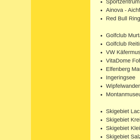
Sportzentrum
Ainova - Aich
Red Bull Ring
Golfclub Murt
Golfclub Reit
VW Käfermu
VitaDome Foh
Elfenberg Mau
Ingeringsee
Wipfelwande
Montanmuseu
Skigebiet Lac
Skigebiet Kre
Skigebiet Kle
Skigebiet Sal