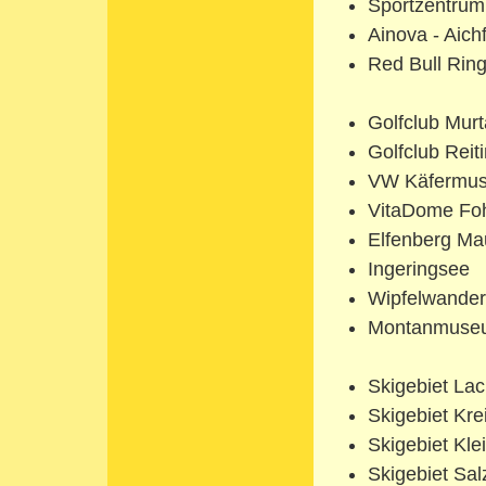
Sportzentrum
Ainova - Aich
Red Bull Ring
Golfclub Murt
Golfclub Reit
VW Käfermu
VitaDome Foh
Elfenberg Mau
Ingeringsee
Wipfelwande
Montanmuseu
Skigebiet Lac
Skigebiet Kre
Skigebiet Kle
Skigebiet Sal