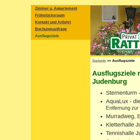
Zimmer u. Appartement
Frühstücksraum
Kontakt und Anfahrt
Buchungsanfrage
Ausflugsziele
Startseite
>>
Ausflugsziele
Ausflugsziele 
Judenburg
Sternenturm 
AquaLux - di
Entfernung zur
Murradweg,
E
Kletterhalle 
Tennishalle J