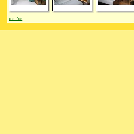
«
zurück