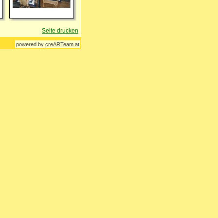
Seite drucken
powered by
creARTeam.at